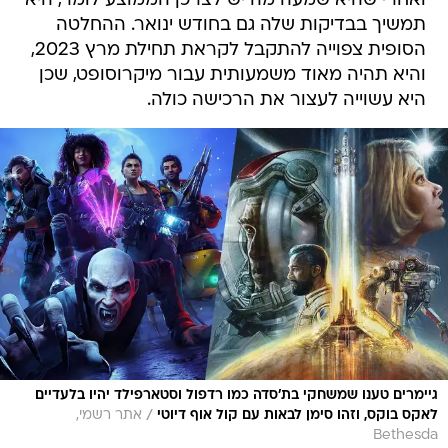
ואחרי שהיא שמעה מה יש לצרכן הממוצע לומר, היא
תמשיך בבדיקות שלה גם בחודש ינואר. ההחלטה
הסופית צפוייה להתקבל לקראת תחילת מרץ 2023,
והיא תהיה מאוד משמעותית עבור מיקרוסופט, שכן
היא עשוייה לעצור את הרכישה כולה.
גיימרים טענו שמשחקי בת'סדה כמו רדפול וסטארפילד יהיו בלעדיים
/
לאקס בוקס, וזהו סימן לבאות עם קול אוף דיוטי
אתר רשמי,
Bethesda