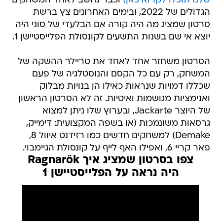
שלנו תוכלו לקרוא כאן)
וכבר נחשב לאחד המשחקים
הגדולים של 2022, ובימים האחרונים צץ ברשת
סרטון שמציג מה היה קורה אם הבלעדי של סוני היה
יוצא אי שם בשנות התשעים לקונסולת הפלייסטיישן 1.
הסרטון משחזר אחד לאחד את טריילר ההשקה של
המשחק, רק עם כל הקסם והנוסטלגיה של פעם
שכללו דמויות שנראות כאילו הן בנויות מבלוק
ואנימציות מגושמות ואיטיות. זה לא הסרטון הראשון
של היוצר Jackarte, ובערוץ שלו ניתן למצוא
גרסאות משונמכות (או בשפה המקצועית: דימייק,
Demake) למשחקים חדשים כמו רזידנט איוול 8,
פאר קריי 6, ואפילו האף לייף על קונסולת הגיימבוי.
צפו בסרטון שמציג איך Ragnarök
היה נראה על הפלייסטיישן 1