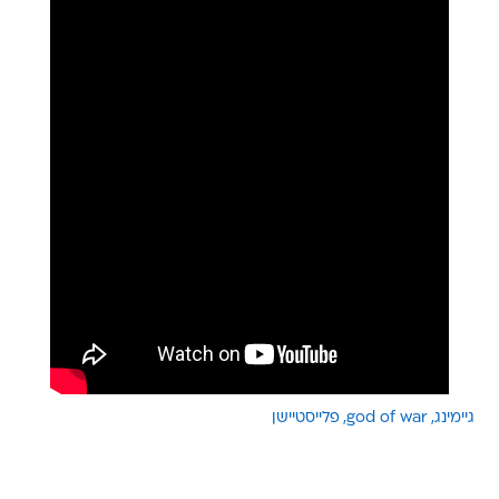
גיימינג
god of war
פלייסטיישן