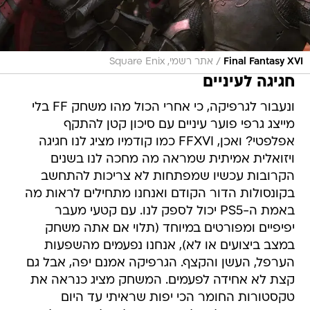
/
Final Fantasy XVI
אתר רשמי, Square Enix
חגיגה לעיניים
ונעבור לגרפיקה, כי אחרי הכול מהו משחק FF בלי
מייצג גרפי פוער עיניים עם סיכון קטן להתקף
אפלפטי? ואכן, FFXVI כמו קודמיו מציג לנו חגיגה
ויזואלית אמיתית שמראה מה מחכה לנו בשנים
הקרובות עכשיו שמפתחות לא צריכות להתחשב
בקונסולות הדור הקודם ואנחנו מתחילים לראות מה
באמת ה-PS5 יכול לספק לנו. עם קטעי מעבר
יפיפיים ומפורטים במיוחד (תלוי אם אתה משחק
במצב ביצועים או לא), אנחנו נפעמים מהשפעות
הערפל, העשן והקצף. הגרפיקה אמנם יפה, אבל גם
קצת לא אחידה לפעמים. המשחק מציג כנראה את
טקסטורות החומר הכי יפות שראיתי עד היום