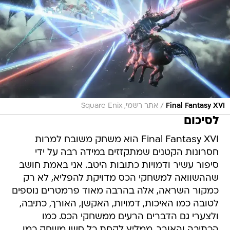
/
Final Fantasy XVI
אתר רשמי, Square Enix
לסיכום
Final Fantasy XVI הוא משחק משובח למרות
חסרונות הקטנים שמתקזזים במידה רבה על ידי
סיפור עשיר ודמויות כתובות היטב. אני באמת חושב
שההשוואה למשחקי הכס מדויקת להפליא, לא רק
כמקור השראה, אלה בהרבה מאוד פרמטרים נוספים
לטובה כמו האיכות, דמויות, האקשן, האורך, כתיבה,
ולצערי גם הדברים הרעים ממשחקי הכס. כמו
הכתיבה והאורך. ממליץ לקחת כל סשן משחק כמו