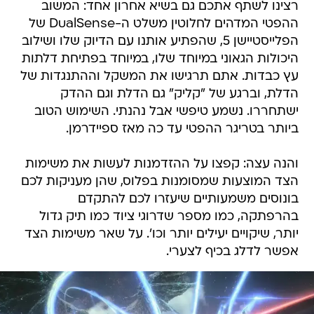
רצינו לשתף אתכם גם בשיא אחרון אחד: המשוב
ההפטי המדהים לחלוטין משלט ה-DualSense של
הפלייסטיישן 5, שהפתיע אותנו עם הדיוק שלו ושילוב
היכולות הגאוני במיוחד שלו, במיוחד בפתיחת דלתות
עץ כבדות. אתם תרגישו את המשקל וההתנגדות של
הדלת, וברגע של "קליק" גם הדלת וגם ההדק
ישתחררו. נשמע טיפשי אבל נהנתי. השימוש הטוב
ביותר בטריגר ההפטי עד כה מאז ספיידרמן.
והנה עצה: קפצו על ההזדמנות לעשות את משימות
הצד המוצעות שמסומנות בפלוס, שהן מעניקות לכם
בונוסים משמעותיים שיעזרו לכם להתקדם
בהרפתקה, כמו מספר שדרוגי ציוד כמו תיק גדול
יותר, שיקויים יעילים יותר וכו'. על שאר משימות הצד
אפשר לדלג בכיף לצערי.