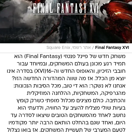
/
Final Fantasy XVI
אתר רשמי, Square Enix
משחק חדש של פיינל פנטזי (Final Fantasy) הוא
תמיד רגע מכונן בעולם המשחקים, ובמיוחד עבור
חובבי הזיכיון, והאופוס החדש וה-16(XVI) בסדרה אינו
יוצא מן הכלל. אז מה שווה המהדורה החדשה הזו?
אנחנו לא נשקר: הוא די טוב, מכל הסיבות הנכונות:
מהגרפיקה, המשחקיות, ההלחנה המוזיקלית
והכתיבה. כולם מציגים מכלול מופתי כשרק קומץ
בעיות שולי מצליח להעיב על החוויה, ולדעתי הוא
נחשב לאחד מהמשחקים הטובים שיצאו לסדרה עד
היום, ואחד שגם בהחלט הותאם הרבה יותר מקודמיו
לטעם המערבי של תעשיית המשחקים. אז בואו נצלול