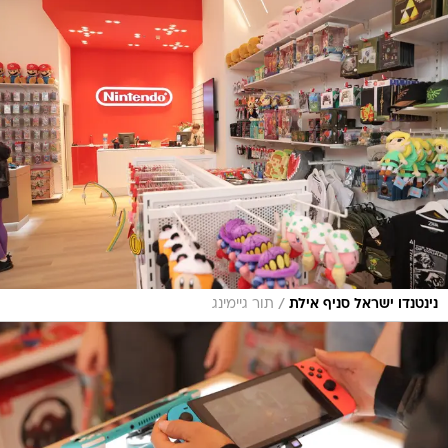
/
נינטנדו ישראל סניף אילת
תור גיימינג