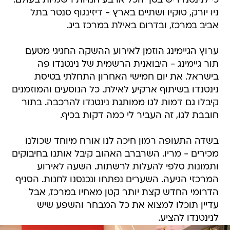
כי לנינטנדו יש בסך הכל ארבע חנויות רשמיות בעולם.
ניו יורק, טוקיו ושתיים בארץ - דיזינגוף סנטר בתל
אביב במרכז, ובדרום באילת במרכז ביג.
ערוץ הגיימינג הוזמן לאירוע ההשקה החגיגי מטעם
תור גיימינג - היבואנית הרשמית של נינטנדו פה
בישראל. את יום חמישי האחרון התחלתי בטיסת
נינטנדו בשיתוף ארקיע לאילת. כל הנוסעים והמוזמנים
קיבלו גם דמות לגו ממותגת נינטנדו להרכבה. בתור
חובבת לגו, זה העביר לי כמה דקות בכיף.
בשדה התעופה רמון חיכה לנו אורח מיוחד שכולנו
מכירים - מריו. השרברב האהוב קיבל אותנו בחיבוקים
ותמונות סלפי להעלות לרשתות. השעה לאירוע
המרכזי הגיעה. השערים נפתחו ונכנסנו לחנות. הסניף
הדרומי החדש קצת יותר קטן מאחיו במרכז, אבל
עדיין תוכלו למצוא את כל המבחר והשפע שיש
לנינטנדו להציע.