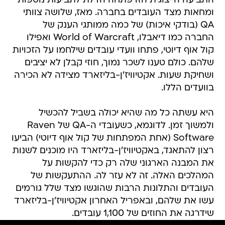
התביעה הייצוגית הזו פתחה הדלת לתביעות נוספות
ומחאות מצד העובדים בחברה. מאז, שלושה צוותי
QA (בודקי איכות) של כמה ממותגי הענק של
החברה כמו דיאבלו, World of Warcraft ואפילו
קול אוף דיוטי, פתחו וועדי עובדים שילחמו על הזכויות
שלהם. כולם טענו לשכר נמוך, חוזי קבלן לא יציבים
ושחיקת שעות. אקטיוויז'ן-בליזארד מצידה לא הכירה
בוועדים הללו.
היא עשתה כל מה שהיא יכולה בשביל להכשיל
ולמשוך זמן. לדוגמא, כשעובדי ה-QA של Raven
Software (אחת המפתחות של קול אוף דיוטי) הביעו
רצון להתאגד, באקטיוויז'ן-בליזארד היו מוכנים לשנות
את המבנה הארגוני שלה רק כדי להקשות על
המהלכים האלה. זה לא עזר לה. ההתעקשות של
העובדים והתלונות הרבות שהוגשו מצד שלל גורמים
עשו את שלהם, ובאפריל האחרון אקטיוויז'ן-בליזארד
שידרגה את החוזים של 1,100 עובדים.