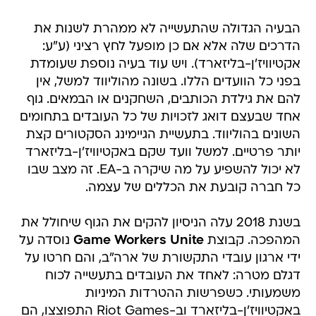
הבעיה הגדולה שהתעשייה לא ממהרת לשנות את
הדרכים שלה אלא אם כן מופעל לחץ רציני (ע"ע:
אקטיוויז'ן-בליזארד). ויש עוד בעיה נוספת שעומדת
בפני כל הוועדים הללו. בשונה מהוליווד למשל, אין
להם את גילדת הכותבים, השחקנים או הבמאים. גוף
אחד שבעצם דואג לזכויות של כל העובדים בתחומים
השונים בהוליווד. בתעשיית הגיימינג הסקטורים קצת
יותר פרטיים. למשל וועד שקם באקטיוויז'ן-בליזארד
לא יכול להשפיע על מה שיקרה ב-EA. זה מצב שבו
כל חברה קובעת את הכללים של עצמה.
בשנת 2018 עלה הניסיון להקים את הגוף שיחולל את
המהפכה. קבוצת
Game Workers Unite
נוסדה על
ידי ארגון עובדי התקשורת של ארה"ב, והם חרטו על
דגלם מטרה: לאחד את העובדים בתעשייה לכוח
משמעותי. כשפרשות ההטרדות המיניות
באקטיוויז'ן-בליזארד וב-Riot Games התפוצצו, הם