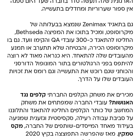
הארגונית שלה תעשה סדר בחברה שעד היום ספגה
אין ספור שערוריות ומחדלים בתעשייה.
גם בתאגיד Zenimax שנמצא בבעלותה של
מיקרוסופט, ומכיל בתוכו את המפיצה Bethseda,
החליטו להתאגד כ-300 עובדי QA והקימו וועד. גם בו
מיקרוסופט הכירה, והבטיחה שלא תתערב או תמנע
מהעובדים שלה להתאחד. היא כנראה מאוד לא רוצה
להיתפס בפני הרגולטורים בתור המונופול הדורסני
והכוחני שגם רוכש את התעשייה וגם רומס את זכויות
העובדים שלו על הדרך.
מכירים את משחק הקלפים החברתי
קלפים נגד
האנושות?
עובדי החברה שמפתחים את משחק
המחשב של כותר הקלפים החליטו להתאגד והתלוננו
על סביבת עבודה רעילה, סקסיסטית וגזענית שמגיעה
בעידוד מאחד המייסדים-שותפים של החברה,
מקס
טמקין
. מאז שהפרשה התפוצצה בקיץ 2020