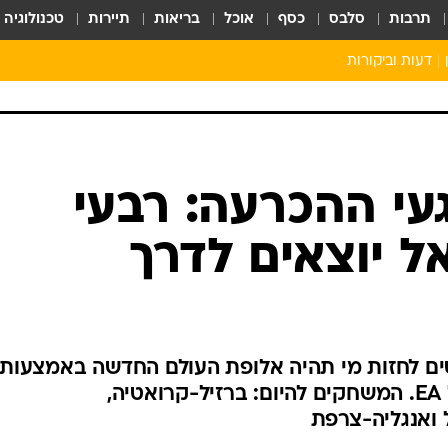
תרבות
סלבס
כסף
אוכל
בריאות
תיירות
טכנולוגיה
דעות וביקורות
י ההכרעה: רבעי
ל יוצאים לדרך
סים לחזות מי תהיה אלופת העולם החדשה באמצעות
סימולציות במשחק הכדורגל של EA. המשחקים להיום: ברזיל-קרואטיה,
 ואנגליה-צרפת