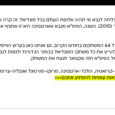
ך העשור האחרון חברת EA הצליחה לנבא מי תהיה אלופת העולם בכל מונדיאל. זה קרה 
צרפת (2018), גרמניה (2014) וספרד (2010). השנה, הפיפ"א מנבא שארגנטינה היא זו שתניף 
ממש כמו ש-EA עשתה סימולציה לכל 64 המשחקים בחודש הקרוב, גם אנחנו כאן בערוץ הגיימי
הריץ את כל משחקי המונדיאל בכותר הכדורגל ולנסות לנב
אל הפיפ"א חזה שקטאר תנצח את המשחק.
אות עשויות להפתיע אתכם>>>