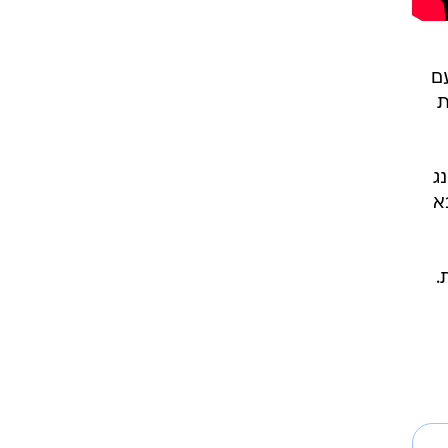
עם
את
נג
א