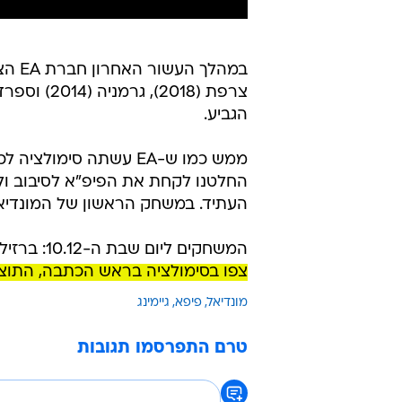
במהל
הגביע.
החלטנו לקחת את הפיפ"א לסיבוב ול
העתיד. במשחק הראשון של המונדי
המשחקים ליום שבת ה-10.12: ברזיל-קרואטיה, הולנד-ארגנטינה, מרוקו-פורטוגל ואנגליה-צרפת.
צפו בסימולציה בראש הכתבה, התוצ
מונדיאל
פיפא
גיימינג
טרם התפרסמו תגובות