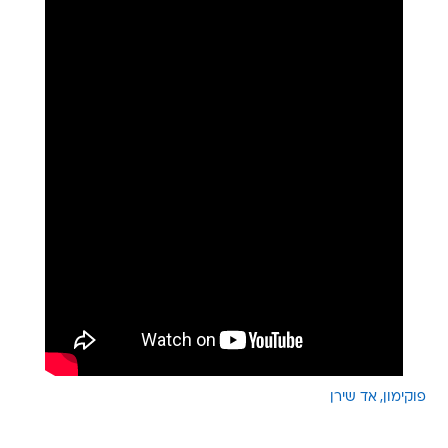
פוקימון
אד שירן