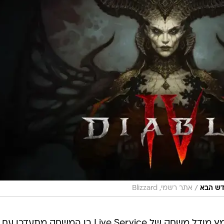
/
אתר רשמי, Blizzard
המפתחים כבר חשפו שדיאבלו 4 יאמץ מודל משחק של Live Service בו המשחק מתעדכן עם