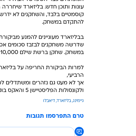
עונות ותוכן חדש. בליזארד שיחררה
קוסמטיים בלבד, והשחקנים לא ידר
להתקדם במשחק.
בבליזארד מעוניינים להמנע מביקורת
שדרשה משחקנים לבזבז סכומים אס
במשחק. שחקן ברשת שילם 110,000 דולר רק בשביל להעלות את הדמות שלו לרמה המקסימלית.
למרות הביקורת החריפה על בליזאר
הרביעי,
ולקונסולות הפליסטיישן 5 והאקס בוקס Series X\S.
גיימינג
בליזארד
דיאבלו
טרם התפרסמו תגובות