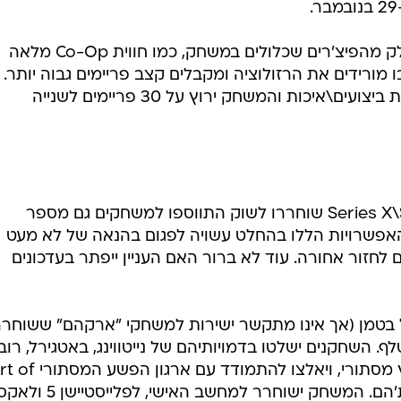
כך נכתב בהודעה הרשמית: "נוכח חלק מהפיצ'רים שכלולים במשחק, כמו חווית Co-Op מלאה
מורידים את הרזולוציה ומקבלים קצב פריימים גבוה יותר.
מהסיבה הזו אין לנו אפשרות להחלפת ביצועים\איכות והמשחק ירוץ על 30 פריימים לשנייה
מאז שהפלייסטיישן 5 והאקס בוקס Series X\S שוחררו לשוק התווספו למשחקים גם מספר
אפשרויות הללו בהחלט עשויה לפגום בהנאה של לא מעט
 לחזור אחורה. עוד לא ברור האם העניין ייפתר בעדכונים
יים ביקום של בטמן (אך אינו מתקשר ישירות למשחקי "ארקהם" ששוחרר
. השחקנים ישלטו בדמויותיהם של נייטווינג, באטגירל, רובי
והד הוד לאחר שהגיבור נהרג בפיצוץ מסתורי, ויאלצ
Owls שמנסה להשתלט על העיר גות'הם. המשחק ישוחרר למחשב האישי, לפלייסטיישן 5 