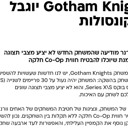
המשחק Gotham Knights יוגבל
נר מודיעה שהמשחק החדש לא יציע מצבי תצוגה
וכלו להבטיח חווית Co-Op חלקה
לכל שחקני הקונסולות שתיכננו על המשחק Gotham Knights, יש לנו חדשות שעשויות 
עבור קונסולות הפלייסטיישן 5 והאקס בוקס Series X\S, והוא לא יציע מצבי תצוגה שונים
של המשחק, ונציגות של חטיבת המשחקים של האחים וורנ
טענה שזו תהיה הדרך היחידה לאפשר חווית Co-Op חלקה ללא תקלות בין השחקנים. נכון 
ן נוסף את הקמפיין העלילתי, והאפשרות לעד ארבעה שחקנ