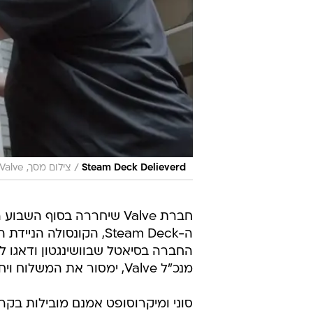
חברת Valve שיחררה בסוף השב
ה-Steam Deck, הקונסו
החברה בסיאטל שבוושינגטון ודאגו ל
מנכ"ל Valve, ימסור את המשלוח ויחלק קונסולות חתומות בשמו בכבודו ובעצמו.
אלו שנחשבות לאהודות בקרב שחקני 
בקרב קהילת שחקני המחשב.
בסרטון ניתן לראות את התגובות המ
החדשה, שככל הנראה ציפו לקבל את
מחברות הגיימינג הגדולות ביותר בת