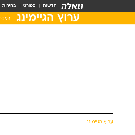
חדשות
ספורט
בחירות
ערוץ הגיימינג
המגזין
ערוץ הגיימינג
Steam Deck ללקוחות
מערכת ערוץ הגיימינג
עודכן לאחרונה: 1.3.2022 / 13:16
שחקנים שהזמינו מראש את הקונס
ניול, המנהל של אחת מחברות ה