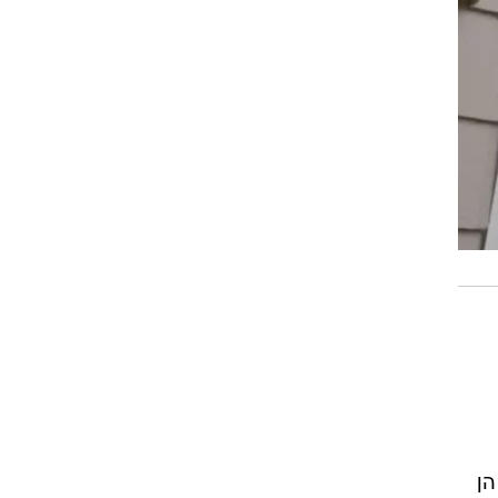
ופט אמנם מובילות בקרב שחקני הקונסולות, אך חברת Valve ופלטפורמת Steam הן
ה