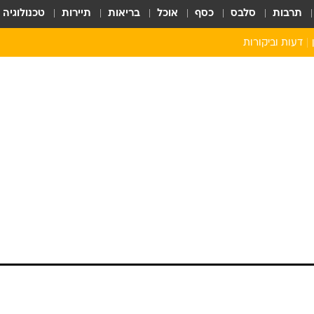
תרבות
סלבס
כסף
אוכל
בריאות
תיירות
טכנולוגיה
דעות וביקורות
צפו במנכ"ל Valve שמבצע משלוח
ולה הניידת החדשה לא ציפו למשלוח אישי מצד גי
משחקים הגדולות ביותר בתעשייה