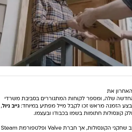
וע האחרון את
לה הניידת החדשה שלה, ומספר לקוחות המתגוררים בסביבת משרדי
בצע הזמנה מראש זכו לקבל מייל מפתיע במיוחד:
גייב ניול
,
סוני ומיקרוס
המחשב האישי, בזמן שגם גייב ניול מוכר בתור דמות אהוב
ופתעות וההלם של השחקנים שקיבלו לידם את הקונסולה
 המשלוח משליח אקראי ולא מוכר, ולא ממנכ"ל של אחת
עשייה.
צפו בסרטון>>>