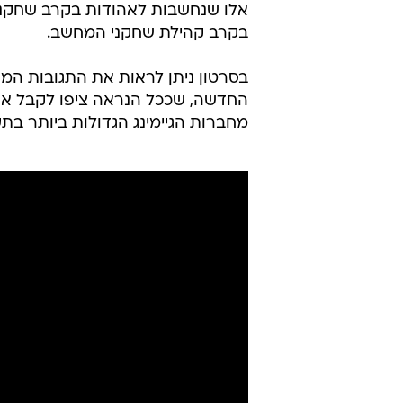
סטים
valve
גיימינג
steam
טרם התפרסמו תגובות