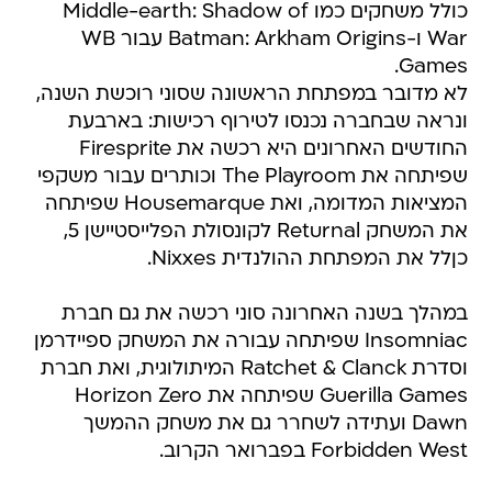
כולל משחקים כמו Middle-earth: Shadow of
War ו-Batman: Arkham Origins עבור WB
Games.
לא מדובר במפתחת הראשונה שסוני רוכשת השנה,
ונראה שבחברה נכנסו לטירוף רכישות: בארבעת
החודשים האחרונים היא רכשה את Firesprite
שפיתחה את The Playroom וכותרים עבור משקפי
המציאות המדומה, ואת Housemarque שפיתחה
את המשחק Returnal לקונסולת הפלייסטיישן 5,
כןלל את המפתחת ההולנדית Nixxes.
במהלך בשנה האחרונה סוני רכשה את גם חברת
Insomniac שפיתחה עבורה את המשחק ספיידרמן
וסדרת Ratchet & Clanck המיתולוגית, ואת חברת
Guerilla Games שפיתחה את Horizon Zero
Dawn ועתידה לשחרר גם את משחק ההמשך
Forbidden West בפברואר הקרוב.