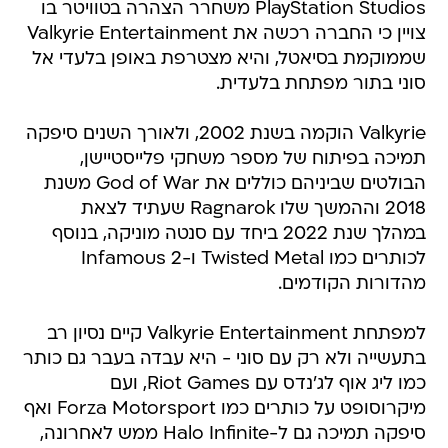
PlayStation Studios משחרר הצהרה בטוויטר בו
צויין כי החברה רכשה את Valkyrie Entertainment
שממוקמת בסיאטל, והיא מצטרפת באופן בלעדי אל
סוני בתור מפתחת בלעדית.
Valkyrie הוקמה בשנת 2002, ולאורך השנים סיפקה
תמיכה בפיתוח של מספר משחקי פלייסטיישן,
הבולטים שביניהם כוללים את God of War משנת
2018 וההמשך שלו Ragnarok שעתיד לצאת
במהלך שנת 2022 ביחד עם סנטה מוניקה, בנוסף
לכותרים כמו Twisted Metal ו-Infamous 2
מהדורות הקודמים.
למפתחת Valkyrie Entertainment קיים נסיון רב
בתעשייה ולא רק עם סוני - היא עבדה בעבר גם כותר
כמו ליג אוף לג'נדס עם Riot Games, ועם
מיקרוסופט על כותרים כמו Forza Motorsport ואף
סיפקה תמיכה גם ל-Halo Infinite ממש לאחרונה,