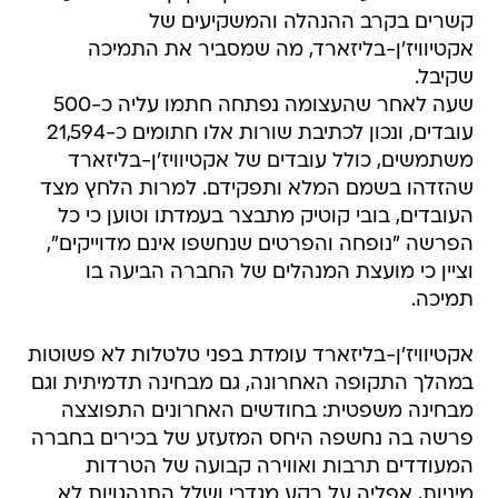
שקיבל.
שעה לאחר שהעצומה נפתחה חתמו עליה כ-500
עובדים, ונכון לכתיבת שורות אלו חתומים כ-21,594
משתמשים, כולל עובדים של אקטיוויז'ן-בליזארד
שהזדהו בשמם המלא ותפקידם. למרות הלחץ מצד
העובדים, בובי קוטיק מתבצר בעמדתו וטוען כי כל
הפרשה "נופחה והפרטים שנחשפו אינם מדוייקים",
וציין כי מועצת המנהלים של החברה הביעה בו
תמיכה.
אקטיוויז'ן-בליזארד עומדת בפני טלטלות לא פשוטות
במהלך התקופה האחרונה, גם מבחינה תדמיתית וגם
מבחינה משפטית: בחודשים האחרונים התפוצצה
פרשה בה נחשפה היחס המזעזע של בכירים בחברה
המעודדים תרבות ואווירה קבועה של הטרדות
מיניות, אפליה על רקע מגדרי ושלל התנהגויות לא
הולמות עבור נשים - מה שמשאיר את החברה
להתמודד עם לא מעט תביעות משפטיות ונזק