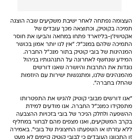
העצומה נפתחה לאחר ישיבת משקיעים שבה הוצגה
תמיכה בקוטיק, וכתוצאה מכך עובדים של
אקטיוויז'ן-בליזארד פתחו במחאה והביעו את חוסר
התמיכה שלהם במנכ"ל: "אין לנו יותר אמון בכושר
המנהיגות של בובי קוטיק בתור מנכ"ל החברה.
המידע שנחשף לאחרונה על התנהגותיו בניהול
נוגדות את התרבות והיושרה שאנו דורשים
מהמנהיגים שלנו, ומתנגשות ישירות עם היוזמות
שהחלו בחברה".
"אנו דורשים מבובי קוטיק להגיש את התפטרותו
מתפקידו כמנכ"ל החברה. אנו מודעים למידת
ההשפעה ולחלק הניכר של בובי בזכויות ההצבעה
בקרב המשקיעים, ואנו מצפים מהם לבחור במחליף
ללא עזרתו או השפעתו החיצונית של בובי". באמירה
זו התכוונו העובדים כי לבובי קוטיק קיימים לא מעט
קשרים בקרב ההנהלה והמשקיעים של
אקטיוויז'ן-בליזארד, מה שמסביר את התמיכה