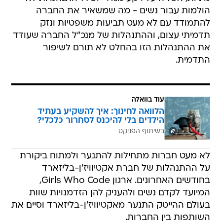
תדמיתי עצום, וההתנהלות של מנכ"ל החברה שעודד
את ההתנהלות הזו בהחלט לא תורם לשיפור
התדמית.
עוד בוואלה
הלוואה לחינוך: איך להשקיע בעתיד
הילדים בלי להיכנס לסחרור כלכלי?
בשיתוף הפניקס
לא מעט חברות מתחילות להתנער ולמתוח ביקורת
על ההתנהלות של חברת אקטיוויז'ן-בליזארד
בחודשים האחרונים. ארגון Girls Who Code,
המיועד לקדם נשים ולהעניק להן הזדמנויות שוות
בעולם ההייטק התנער מאקטיוויז'ן-בליזארד וסיים את
השותפות בין החברות.
גם בכירים בתעשייה כמו מנהל חטיבת אקס בוקס