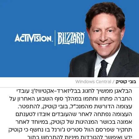
/
בובי קוטיק
Windows Central
הבלאגן ממשיך לחגוג בבליזארד-אקטיוויז'ן: עובדי
החברה פתחו וחתמו במהלך סוף השבוע האחרון על
עצומה הדורשת מהמנכ"ל, בובי קוטיק, להתפטר.
העצומה נפתחה לאחר שהעובדים איבדו לטענתם
אמונה בכושר המנהיגות של קוטיק, במיוחד לאחר
תחקיר שפרסם הוול סטריט ג'ורנל בו נחשף כי קוטיק
ידע ואיפשר להטרדות מיניות להתרחש בתוך
החברה, ואף הטריד מינית בעצמו עובדת של החברה
בשנת 2006, ואיים על חייה בהודעה מוקלטת מכיוון