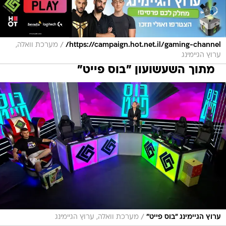
/
https://campaign.hot.net.il/gaming-channel/
מערכת וואלה,
ערוץ הגיימינג
מתוך השעשועון "בוס פייט"
/
ערוץ הגיימינג "בוס פייט"
מערכת וואלה, ערוץ הגיימינג