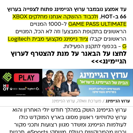
עד אמצע נובמבר ערוץ הגיימינג פתוח לצפייה בערוץ
66 ב-HOT
,
ולכבוד ההשקה אנחנו מחלקים XBOX
GAME PASS ULTIMATE
ל-1000 המנויים
הראשונים בתקופת המבצע! וזה לא הכל, המנויים
הראשונים יקבלו
ציוד גיימינג מקצועי מבית Logitech
G
- בכפוף לתקנון הפעילות.
לחצו על הבאנר על מנת להצטרף לערוץ
הגיימינג>>>
/
ערוץ הגיימינג
מערכת וואלה, ערוץ הגיימינג
ערוץ הגיימינג הושק במהלך חודש יולי האחרון והוא
ערוץ טלוויזיוני ראשון מסוגו בארץ המוקדש כולו
לעולמות הגיימינג ומשדר מגוון רצועות ותכני מקור
ורכש מהמבוקשים בעולם, משחקי eSports, תכניות