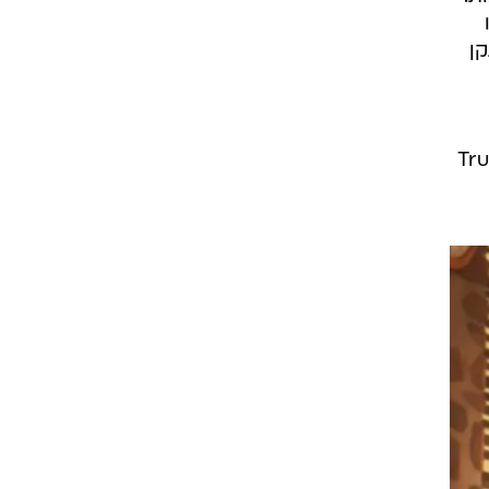
ן
 במשחק השלישי (שנטש את המיספור המסורתי בשביל השם הפואטי True