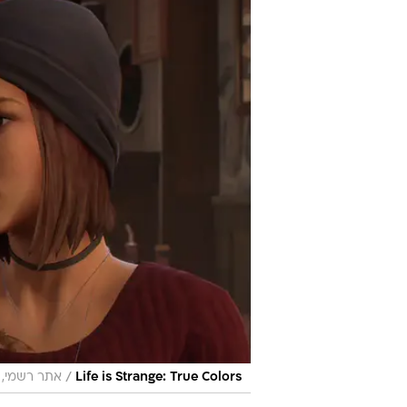
/
Life is Strange: True Colors
אתר רשמי, Square Enix