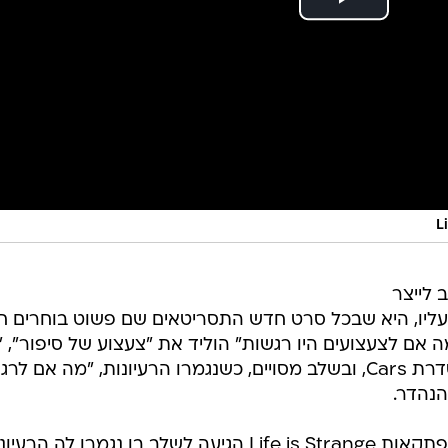
L
צויירים Pixar אוהב לייצר
עליו, היא שבכל סרט חדש התסריטאים שם פשוט בוחרים ח
ה אם לצעצועים היו רגשות" הוליד את "צעצוע של סיפור", 
אם למכוניות היו רגשות" הוליד את סדרת Cars, ובשלב מסויים, כשנגמרו הרעיונות, "מה אם 
הנהדר.
והנה, נראה שגם סדרת משחקי ההרפתקאות Life is Strange הגיעה לשלב בו נגמרו לה הר