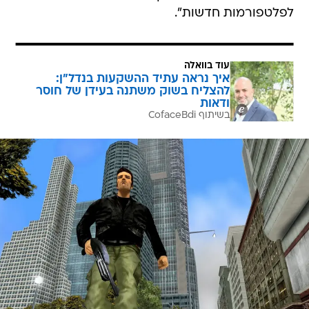
לפלטפורמות חדשות".
עוד בוואלה
איך נראה עתיד ההשקעות בנדל"ן:
להצליח בשוק משתנה בעידן של חוסר
ודאות
בשיתוף CofaceBdi