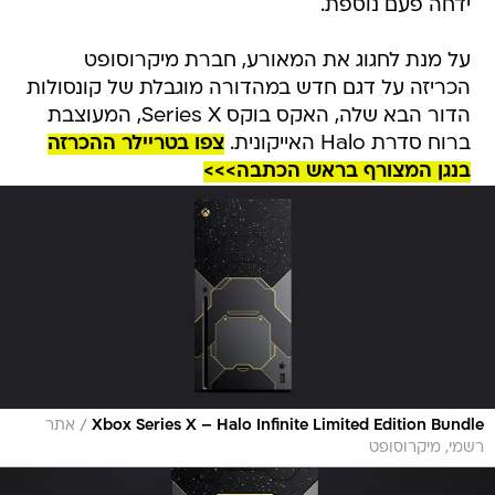
ידחה פעם נוספת.
על מנת לחגוג את המאורע, חברת מיקרוסופט
הכריזה על דגם חדש במהדורה מוגבלת של קונסולות
הדור הבא שלה, האקס בוקס Series X, המעוצבת
ברוח סדרת Halo האייקונית.
צפו בטריילר ההכרזה
בנגן המצורף בראש הכתבה>>>
/
Xbox Series X – Halo Infinite Limited Edition Bundle
אתר
רשמי, מיקרוסופט