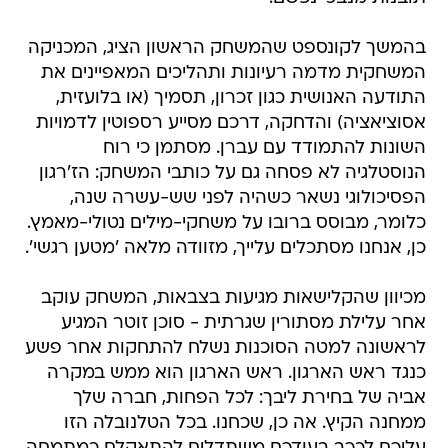
בהמשך לקונספט שהמשחק הראשון הציג, המכניקה
המשחקית מדמה רעיונות ותהליכים המאפיינים את
התודעה האנושית כגון זכרון, תסמיך (או בלועזית,
אסוציאציה) והדחקה, דרכם מסייע רספוטין לדמויות
השונות להתמודד עם עברן. מסתמן כי רוח
הנוסטלגיה לא פסחה גם על כותבי המשחק: הז'רגון
הפסיכולוגי נשאר כשהיה לפני שש-עשרה שנה,
כלומר, מבוסס ברובו על משחקי-מילים נטולי-מאמץ.
כן, אנחנו מסתכלים עלייך, מזוודה מלאה 'מטען רגשי'.
מכיוון שהקלישאות מגיעות בצבאות, המשחק עוקב
אחר עלילת מסתורין שגרתית - סוכן זוטר המגיע
לראשונה למטה הסוכנות נשלח להתחקות אחר פשע
כנגד ראש הארגון. ראש הארגון הוא ממש במקרה
אביה של בחירת ליבך: לכל הפחות, חברה שלך
ממחנה הקיץ. אה כן, שכחנו. בכל הטלנובלה הזו