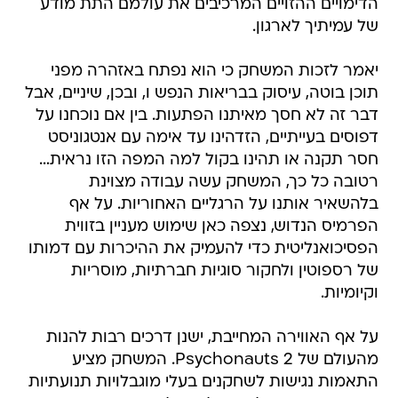
הדימויים ההזויים המרכיבים את עולמם התת מודע
של עמיתיך לארגון.
יאמר לזכות המשחק כי הוא נפתח באזהרה מפני
תוכן בוטה, עיסוק בבריאות הנפש ו, ובכן, שיניים, אבל
דבר זה לא חסך מאיתנו הפתעות. בין אם נוכחנו על
דפוסים בעייתיים, הזדהינו עד אימה עם אנטגוניסט
חסר תקנה או תהינו בקול למה המפה הזו נראית…
רטובה כל כך, המשחק עשה עבודה מצוינת
בלהשאיר אותנו על הרגליים האחוריות. על אף
הפרמיס הנדוש, נצפה כאן שימוש מעניין בזווית
הפסיכואנליטית כדי להעמיק את ההיכרות עם דמותו
של רספוטין ולחקור סוגיות חברתיות, מוסריות
וקיומיות.
על אף האווירה המחייבת, ישנן דרכים רבות להנות
מהעולם של Psychonauts 2. המשחק מציע
התאמות נגישות לשחקנים בעלי מוגבלויות תנועתיות