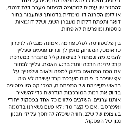
דילוגים, תצטרכו להשתמש בטלקינזיס על מנת
להחזיר שן ענקית למקומה ולפתוח מעבר דלת דנטלי,
או לזמן הקרנה דו-מימדית בדמותך שתעבור בחור
דואר ותפתח דלתות מעברן השני, ושלל דוגמאות
נוספות ומופרעות לא פחות.
בין פלטפורמה לפלטפורמה, אמונה מגבילה לזיכרון
טראומטי, המשחק מזמן לך שדים פנימים שעלייך
להביס. מה שמתחיל כעימות קליל מתברר כמערכת
קרב עדינה הרבה יותר: ברגע האמת, עלייך לבחור
את הכח המתאים בדיוק למפה ולאויב שלפנייך. על
אף שניכר כי פיתוח מערכת קרב עשירה לא היה
בראש מעייניהם של המפתחים, המכניקה הזו מוסיפה
בדיוק את רמת המורכבות הנדרשת כדי להשאיר
אותנו ערניים. השלבים מלווים כל אחד בפסקול ייחודי
ואימרסיבי, אם כי קצר מדי: לא פעם נשארנו בדממה
בעיצומו של שלב, חוויה שיכלה להיחסך על ידי תכנון
נכון של הפסקול.