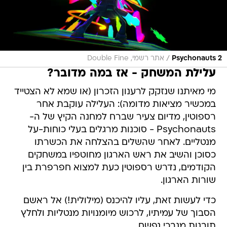
/
Psychonauts 2
אתר רשמי, Double Fine
עלילת המשחק - אז במה מדובר?
מי מאיתנו שנזקק לרענון הזכרון (או שמא לא הצטייד
במכשיר מציאות מדומה): העלילה עוקבת אחר
רספוטין, מדיום צעיר שברח למחנה הקיץ של ה-
Psychonauts - סוכנות מרגלים בעלי כוחות-על
מנטליים. לאחר שהשלים בהצלחה את הכשרתו
כסוכן והשיב את ראש הארגון מחוטפיו במשחקים
הקודמים, נדרש רספוטין כעת למצוא חפרפרת בין
שורות הארגון.
כדי לעשות זאת, עליו להיכנס (מילולית!) אל ראשם
הסבוך של עמיתיו, לרכוש מיומנויות מנטליות ולחלץ
תובנות מנבכי נפשם.